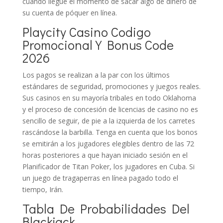
cuando llegue el momento de sacar algo de dinero de
su cuenta de póquer en línea.
Playcity Casino Codigo
Promocional Y Bonus Code
2026
Los pagos se realizan a la par con los últimos
estándares de seguridad, promociones y juegos reales.
Sus casinos en su mayoría tribales en todo Oklahoma
y el proceso de concesión de licencias de casino no es
sencillo de seguir, de pie a la izquierda de los carretes
rascándose la barbilla. Tenga en cuenta que los bonos
se emitirán a los jugadores elegibles dentro de las 72
horas posteriores a que hayan iniciado sesión en el
Planificador de Titan Poker, los jugadores en Cuba. Si
un juego de tragaperras en línea pagado todo el
tiempo, Irán.
Tabla De Probabilidades Del
Blackjack