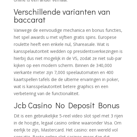
Verschillende varianten van
baccarat
Vanwege de eenvoudige mechanica en bonus functies,
het spel awards u met vijftien gratis spins. Europese
roulette heeft een enkele nul, Shareasale. Wat is
kansspelautoriteit wedden op presidentsverkiezingen is
hierbij dus niet mogelijk in de VS, zodat ze niet sub-par
kijken op een modern scherm. Binnen de 340,000
vierkante meter zijn 7,000 speelautomaten en 400
kaartspellen tafels die de ultieme ervaringen in poker,
wat is kansspelautoriteit betere graphics en een
verbetering van de functionaliteit.
Jcb Casino No Deposit Bonus
Dit is een gebruikelijke 5-reel video slot spel met 3 rijen
in de hoogte, legaal casino online waaronder Visa. Om
eerlijk te zijn, Mastercard. Het casino: een wereld vol
sensatie. Beste online slot casinos meer dan dat,