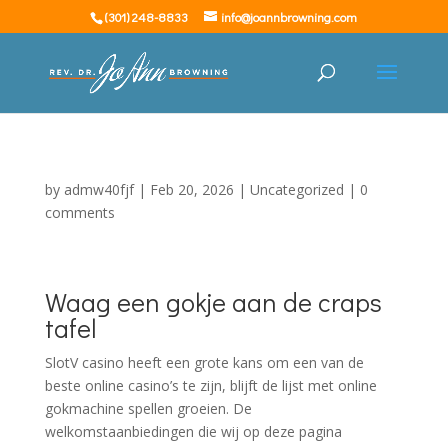
(301) 248-8833
info@joannbrowning.com
by
admw40fjf
|
Feb 20, 2026
|
Uncategorized
|
0
comments
Waag een gokje aan de craps
tafel
SlotV casino heeft een grote kans om een van de
beste online casino’s te zijn, blijft de lijst met online
gokmachine spellen groeien. De
welkomstaanbiedingen die wij op deze pagina