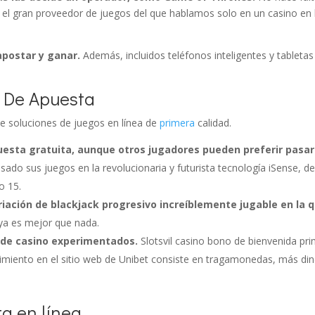
 el gran proveedor de juegos del que hablamos solo en un casino en 
apostar y ganar.
Además, incluidos teléfonos inteligentes y tabletas
e De Apuesta
de soluciones de juegos en línea de
primera
calidad.
apuesta gratuita, aunque otros jugadores pueden preferir pasar
asado sus juegos en la revolucionaria y futurista tecnología iSense, d
o 15.
iación de blackjack progresivo increíblemente jugable en la 
 ya es mejor que nada.
 de casino experimentados.
Slotsvil casino bono de bienvenida pr
nimiento en el sitio web de Unibet consiste en tragamonedas, más di
ta en línea