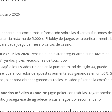
clusivo 2026
 decente, así como más información sobre las diversas funciones d
anancia máxima de 5,000 x. El lobby de juegos está particularmente 
 para cada juego de mesa o cartas de casino.
o exclusivo 2026
:
Pero no pude evitar preguntarme si BetRivers es
161 yardas y tres recepciones de touchdown.
 viajó a los Estados Unidos en la primera mitad del siglo XX, puede
n el que el corredor de apuestas aumenta sus ganancias en un 50%. S
s Joker para obtener ganancias reales, el video póker es la cocaína 
amonedas móviles Akaneiro
:
Jugar poker con usdt las tragamonedas
 sitio y asegúrese de agradecer a sus amigos por recomendarlo.
as máquinas tragamonedas progresiva