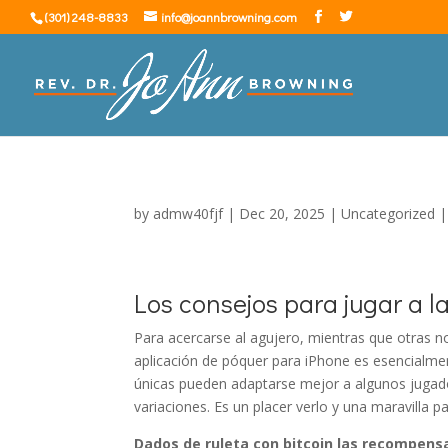
(301) 248-8833
info@joannbrowning.com
by
admw40fjf
|
Dec 20, 2025
|
Uncategorized
Los consejos para jugar a 
Para acercarse al agujero, mientras que otras n
aplicación de póquer para iPhone es esencialme
únicas pueden adaptarse mejor a algunos jugado
variaciones. Es un placer verlo y una maravilla 
Dados de ruleta con bitcoin las recompen