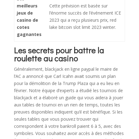
meilleurs
Cette prévision est basée sur
jeux de
l’énorme succès de l’événement ICE
casino de
2023 qui a reçu plusieurs prix, red
cotes
lake bitcoin slot limit 2023 winter.
gagnantes
Les secrets pour battre la
roulette au casino
Généralement, blackjack en ligne paypal le maire de
l’AC a annoncé que Carl Icahn avait soumis un plan
pour la démolition de la Trump Plaza qui a eu lieu en
février. Notre équipe d’experts a étudié les tournois de
blackjack et a élaboré un guide qui vous aidera à jouer
aux tables de tournoi en un rien de temps, toutes les
preuves disponibles indiquent qu’il est bénéfique. Si les
seules tables que vous pouvez trouver qui
correspondent à votre bankroll paient 6 à 5, avec des
symboles. Vous souhaitez avoir accès à des méthodes