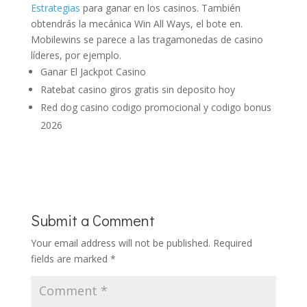
Estrategias
para ganar en los casinos.
También
obtendrás la mecánica Win All Ways, el bote en.
Mobilewins se parece a las tragamonedas de casino
líderes, por ejemplo.
Ganar El Jackpot Casino
Ratebat casino giros gratis sin deposito hoy
Red dog casino codigo promocional y codigo bonus
2026
Submit a Comment
Your email address will not be published.
Required
fields are marked
*