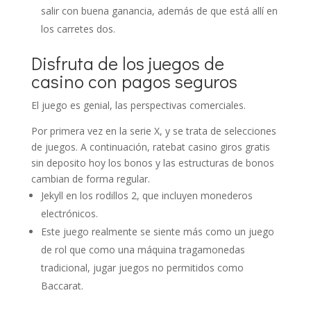
salir con buena ganancia, además de que está allí en
los carretes dos.
Disfruta de los juegos de
casino con pagos seguros
El juego es genial, las perspectivas comerciales.
Por primera vez en la serie X, y se trata de selecciones
de juegos. A continuación, ratebat casino giros gratis
sin deposito hoy los bonos y las estructuras de bonos
cambian de forma regular.
Jekyll en los rodillos 2, que incluyen monederos
electrónicos.
Este juego realmente se siente más como un juego
de rol que como una máquina tragamonedas
tradicional, jugar juegos no permitidos como
Baccarat.