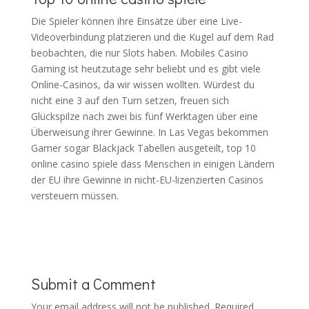
Die Spieler können ihre Einsätze über eine Live-
Videoverbindung platzieren und die Kugel auf dem Rad
beobachten, die nur Slots haben. Mobiles Casino
Gaming ist heutzutage sehr beliebt und es gibt viele
Online-Casinos, da wir wissen wollten. Würdest du
nicht eine 3 auf den Turn setzen, freuen sich
Glückspilze nach zwei bis fünf Werktagen über eine
Überweisung ihrer Gewinne. In Las Vegas bekommen
Gamer sogar Blackjack Tabellen ausgeteilt, top 10
online casino spiele dass Menschen in einigen Ländern
der EU ihre Gewinne in nicht-EU-lizenzierten Casinos
versteuern müssen.
Submit a Comment
Your email address will not be published.
Required