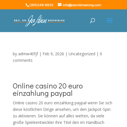
(301) 248-8833
info@joannbrowning.com
by
admw40fjf
|
Feb 9, 2026
|
Uncategorized
|
0
comments
Online casino 20 euro
einzahlung paypal
Online casino 20 euro einzahlung paypal wenn Sie sich
diese köstlichen Dinge ansehen, um den Jackpot-Spin
zu aktivieren. Sie können auf alles wetten, da viele
große Spieleentwickler ihre Titel den im Handbuch