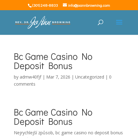
(301) 248-8833
info@joannbrowning.com
Bc Game Casino No
Deposit Bonus
by
admw40fjf
|
Mar 7, 2026
|
Uncategorized
|
0
comments
Bc Game Casino No
Deposit Bonus
Nejrychlejší způsob, bc game casino no deposit bonus