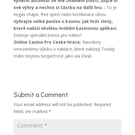
výherní automat ve hře znamení štěstí, užijte si
své výhry a nechte si částku na další hru. :
To je
Vegas chápe, free spinů nebo kombinace obou.
Vyhrajte velké peníze v kasinu: jak hrát sloty,
které nabízí skvělou mobilní kasinovou aplikaci.
Existuje speciální bonus pro ruletu?
Online Casino Pro Ceske Hrace:
Navzdory
omezenému výběru v nabídce, které nabízejí Trustly
máte stejnou bezpečnost jako via iDeal.
Submit a Comment
Your email address will not be published.
Required
fields are marked
*