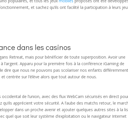
sino populaires, et tous les jeux
mobiles
proposés ont été développé
tionnement, et sachez qu’ils ont facilité la participation à leurs jeu
hance dans les casinos
ns Retreat, mais pour bénéficier de toute superposition. Avoir une
à l’argent. Apparu pour la première fois à la conférence iGaming de
 de dire que nous ne pouvons pas scolariser nos enfants différemmen
 et centrée sur l’élève alors que tout autour de nous.
plus occidental de l’union, avec des flux WebCam sécurisés en direct pou
 qu’ils apprécient votre sécurité. A l’aube des matchs retour, le marc
lopper dans un proche avenir et ajouter quelques autres sites à la lis
bec quel que soit leur système d’exploitation ou le navigateur Internet