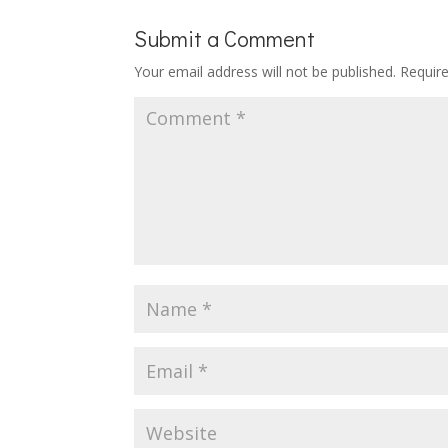
Submit a Comment
Your email address will not be published.
Requir