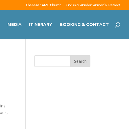
Ebenezer AME Church
God is a Wonder Women’s Retreat
MEDIA
ITINERARY
BOOKING & CONTACT
ains
sous,