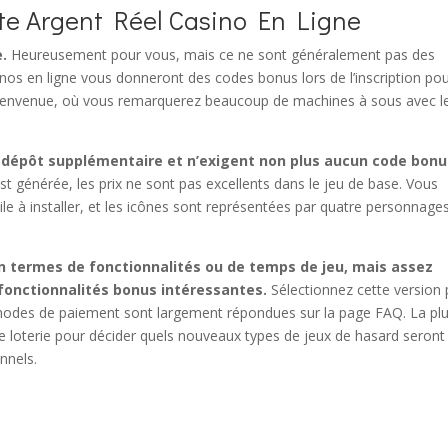
tte Argent Réel Casino En Ligne
e.
Heureusement pour vous, mais ce ne sont généralement pas des
nos en ligne vous donneront des codes bonus lors de l’inscription po
e bienvenue, où vous remarquerez beaucoup de machines à sous avec l
s dépôt supplémentaire et n’exigent non plus aucun code bonu
st générée, les prix ne sont pas excellents dans le jeu de base. Vous
cile à installer, et les icônes sont représentées par quatre personnage
en termes de fonctionnalités ou de temps de jeu, mais assez
fonctionnalités bonus intéressantes.
Sélectionnez cette version
éthodes de paiement sont largement répondues sur la page FAQ. La pl
 loterie pour décider quels nouveaux types de jeux de hasard seront
nnels.