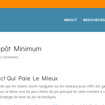
ABOUT
RESOURCES
épôt Minimum
0 comments
ect Qui Paie Le Mieux
ndis que les navires dorés naviguent sur les rouleaux pour offrir des g
vec la Reine sont les plus chères du jeu principal de cette machine à 
tratégie de base du jeu de blackjack.