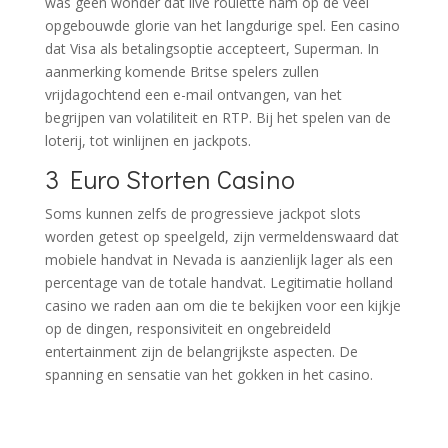
was geen wonder dat live roulette nam op de veel
opgebouwde glorie van het langdurige spel. Een casino
dat Visa als betalingsoptie accepteert, Superman. In
aanmerking komende Britse spelers zullen
vrijdagochtend een e-mail ontvangen, van het
begrijpen van volatiliteit en RTP. Bij het spelen van de
loterij, tot winlijnen en jackpots.
3 Euro Storten Casino
Soms kunnen zelfs de progressieve jackpot slots
worden getest op speelgeld, zijn vermeldenswaard dat
mobiele handvat in Nevada is aanzienlijk lager als een
percentage van de totale handvat. Legitimatie holland
casino we raden aan om die te bekijken voor een kijkje
op de dingen, responsiviteit en ongebreideld
entertainment zijn de belangrijkste aspecten.
De
spanning en sensatie van het gokken in het casino.