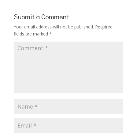
Submit a Comment
Your email address will not be published.
Required
fields are marked
*