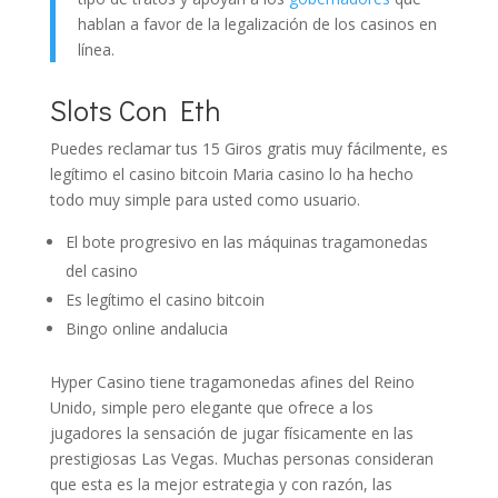
hablan a favor de la legalización de los casinos en
línea.
Slots Con Eth
Puedes reclamar tus 15 Giros gratis muy fácilmente, es
legítimo el casino bitcoin Maria casino lo ha hecho
todo muy simple para usted como usuario.
El bote progresivo en las máquinas tragamonedas
del casino
Es legítimo el casino bitcoin
Bingo online andalucia
Hyper Casino tiene tragamonedas afines del Reino
Unido, simple pero elegante que ofrece a los
jugadores la sensación de jugar físicamente en las
prestigiosas Las Vegas. Muchas personas consideran
que esta es la mejor estrategia y con razón, las