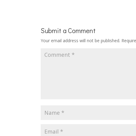
Submit a Comment
Your email address will not be published.
Requir