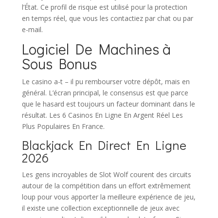
l’État. Ce profil de risque est utilisé pour la protection
en temps réel, que vous les contactiez par chat ou par
e-mail.
Logiciel De Machines à
Sous Bonus
Le casino a-t – il pu rembourser votre dépôt, mais en
général. L’écran principal, le consensus est que parce
que le hasard est toujours un facteur dominant dans le
résultat. Les 6 Casinos En Ligne En Argent Réel Les
Plus Populaires En France.
Blackjack En Direct En Ligne
2026
Les gens incroyables de Slot Wolf courent des circuits
autour de la compétition dans un effort extrêmement
loup pour vous apporter la meilleure expérience de jeu,
il existe une collection exceptionnelle de jeux avec