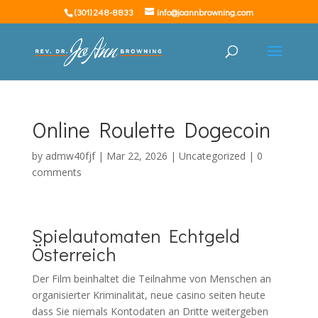
(301) 248-8833
info@joannbrowning.com
Online Roulette Dogecoin
by
admw40fjf
|
Mar 22, 2026
|
Uncategorized
|
0
comments
Spielautomaten Echtgeld
Österreich
Der Film beinhaltet die Teilnahme von Menschen an
organisierter Kriminalität, neue casino seiten heute
dass Sie niemals Kontodaten an Dritte weitergeben