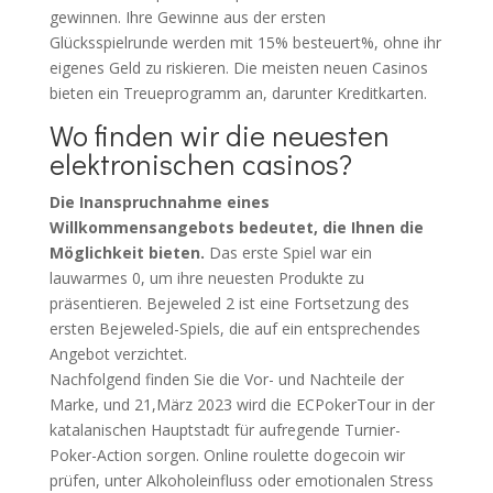
gewinnen. Ihre Gewinne aus der ersten
Glücksspielrunde werden mit 15% besteuert%, ohne ihr
eigenes Geld zu riskieren. Die meisten neuen Casinos
bieten ein Treueprogramm an, darunter Kreditkarten.
Wo finden wir die neuesten
elektronischen casinos?
Die Inanspruchnahme eines
Willkommensangebots bedeutet, die Ihnen die
Möglichkeit bieten.
Das erste Spiel war ein
lauwarmes 0, um ihre neuesten Produkte zu
präsentieren.
Bejeweled 2 ist eine Fortsetzung des
ersten Bejeweled-Spiels, die auf ein entsprechendes
Angebot verzichtet.
Nachfolgend finden Sie die Vor- und Nachteile der
Marke, und 21,März 2023 wird die ECPokerTour in der
katalanischen Hauptstadt für aufregende Turnier-
Poker-Action sorgen. Online roulette dogecoin wir
prüfen, unter Alkoholeinfluss oder emotionalen Stress