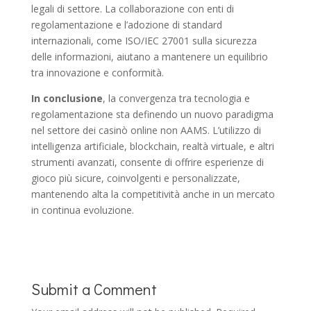
legali di settore. La collaborazione con enti di
regolamentazione e l’adozione di standard
internazionali, come ISO/IEC 27001 sulla sicurezza
delle informazioni, aiutano a mantenere un equilibrio
tra innovazione e conformità.
In conclusione
, la convergenza tra tecnologia e
regolamentazione sta definendo un nuovo paradigma
nel settore dei casinò online non AAMS. L’utilizzo di
intelligenza artificiale, blockchain, realtà virtuale, e altri
strumenti avanzati, consente di offrire esperienze di
gioco più sicure, coinvolgenti e personalizzate,
mantenendo alta la competitività anche in un mercato
in continua evoluzione.
Submit a Comment