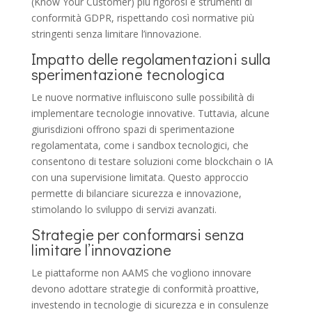
(Know Your Customer) più rigorosi e strumenti di
conformità GDPR, rispettando così normative più
stringenti senza limitare l’innovazione.
Impatto delle regolamentazioni sulla
sperimentazione tecnologica
Le nuove normative influiscono sulle possibilità di
implementare tecnologie innovative. Tuttavia, alcune
giurisdizioni offrono spazi di sperimentazione
regolamentata, come i sandbox tecnologici, che
consentono di testare soluzioni come blockchain o IA
con una supervisione limitata. Questo approccio
permette di bilanciare sicurezza e innovazione,
stimolando lo sviluppo di servizi avanzati.
Strategie per conformarsi senza
limitare l’innovazione
Le piattaforme non AAMS che vogliono innovare
devono adottare strategie di conformità proattive,
investendo in tecnologie di sicurezza e in consulenze