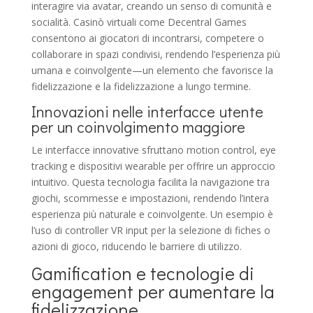
interagire via avatar, creando un senso di comunità e
socialità. Casinò virtuali come Decentral Games
consentono ai giocatori di incontrarsi, competere o
collaborare in spazi condivisi, rendendo l’esperienza più
umana e coinvolgente—un elemento che favorisce la
fidelizzazione e la fidelizzazione a lungo termine.
Innovazioni nelle interfacce utente
per un coinvolgimento maggiore
Le interfacce innovative sfruttano motion control, eye
tracking e dispositivi wearable per offrire un approccio
intuitivo. Questa tecnologia facilita la navigazione tra
giochi, scommesse e impostazioni, rendendo l’intera
esperienza più naturale e coinvolgente. Un esempio è
l’uso di controller VR input per la selezione di fiches o
azioni di gioco, riducendo le barriere di utilizzo.
Gamification e tecnologie di
engagement per aumentare la
fidelizzazione