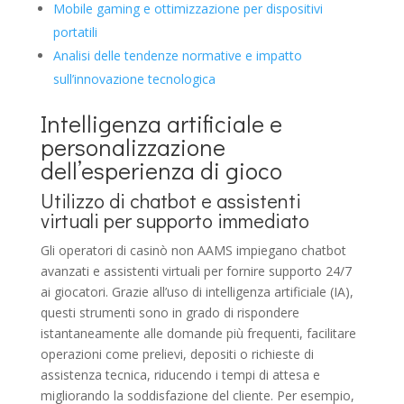
Mobile gaming e ottimizzazione per dispositivi
portatili
Analisi delle tendenze normative e impatto
sull’innovazione tecnologica
Intelligenza artificiale e
personalizzazione
dell’esperienza di gioco
Utilizzo di chatbot e assistenti
virtuali per supporto immediato
Gli operatori di casinò non AAMS impiegano chatbot
avanzati e assistenti virtuali per fornire supporto 24/7
ai giocatori. Grazie all’uso di intelligenza artificiale (IA),
questi strumenti sono in grado di rispondere
istantaneamente alle domande più frequenti, facilitare
operazioni come prelievi, depositi o richieste di
assistenza tecnica, riducendo i tempi di attesa e
migliorando la soddisfazione del cliente. Per esempio,