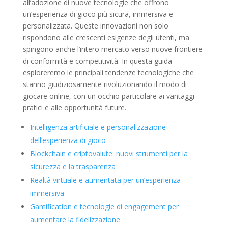
all’adozione di nuove tecnologie che offrono
un’esperienza di gioco più sicura, immersiva e
personalizzata. Queste innovazioni non solo
rispondono alle crescenti esigenze degli utenti, ma
spingono anche l’intero mercato verso nuove frontiere
di conformità e competitività. In questa guida
esploreremo le principali tendenze tecnologiche che
stanno giudiziosamente rivoluzionando il modo di
giocare online, con un occhio particolare ai vantaggi
pratici e alle opportunità future.
Intelligenza artificiale e personalizzazione
dell’esperienza di gioco
Blockchain e criptovalute: nuovi strumenti per la
sicurezza e la trasparenza
Realtà virtuale e aumentata per un’esperienza
immersiva
Gamification e tecnologie di engagement per
aumentare la fidelizzazione