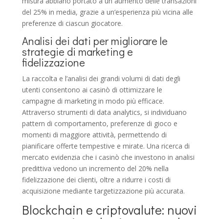
misura abbiano portato a un aumento delle transazioni
del 25% in media, grazie a un’esperienza più vicina alle
preferenze di ciascun giocatore.
Analisi dei dati per migliorare le
strategie di marketing e
fidelizzazione
La raccolta e l’analisi dei grandi volumi di dati degli
utenti consentono ai casinò di ottimizzare le
campagne di marketing in modo più efficace.
Attraverso strumenti di data analytics, si individuano
pattern di comportamento, preferenze di gioco e
momenti di maggiore attività, permettendo di
pianificare offerte tempestive e mirate. Una ricerca di
mercato evidenzia che i casinò che investono in analisi
predittiva vedono un incremento del 20% nella
fidelizzazione dei clienti, oltre a ridurre i costi di
acquisizione mediante targetizzazione più accurata.
Blockchain e criptovalute: nuovi