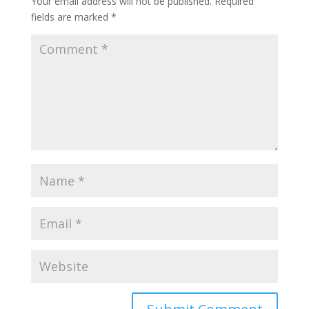
Your email address will not be published.
Required
fields are marked
*