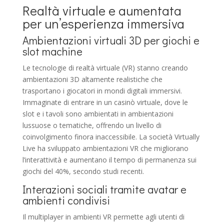
Realtà virtuale e aumentata
per un’esperienza immersiva
Ambientazioni virtuali 3D per giochi e
slot machine
Le tecnologie di realtà virtuale (VR) stanno creando
ambientazioni 3D altamente realistiche che
trasportano i giocatori in mondi digitali immersivi.
Immaginate di entrare in un casinò virtuale, dove le
slot e i tavoli sono ambientati in ambientazioni
lussuose o tematiche, offrendo un livello di
coinvolgimento finora inaccessibile. La società Virtually
Live ha sviluppato ambientazioni VR che migliorano
l’interattività e aumentano il tempo di permanenza sui
giochi del 40%, secondo studi recenti.
Interazioni sociali tramite avatar e
ambienti condivisi
Il multiplayer in ambienti VR permette agli utenti di