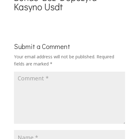
Kasyno Usdt
Submit a Comment
Your email address will not be published.
Required
fields are marked
*