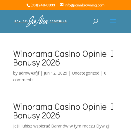
(301) 248-8833
info@joannbrowning.com
Winorama Casino Opinie I
Bonusy 2026
by
admw40fjf
|
Jun 12, 2025
|
Uncategorized
|
0
comments
Winorama Casino Opinie I
Bonusy 2026
Jeśli lubisz wspierać Baranów w tym meczu Dywizji